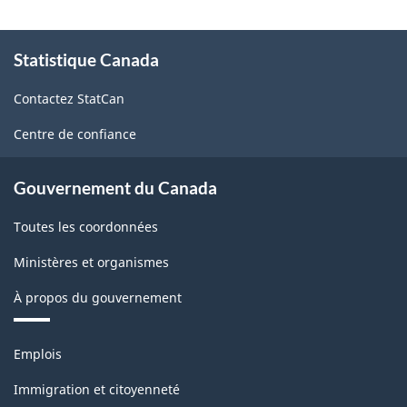
À
Statistique Canada
propos
de
Contactez StatCan
ce
site
Centre de confiance
Gouvernement du Canada
Toutes les coordonnées
Ministères et organismes
À propos du gouvernement
Thèmes
Emplois
et
sujets
Immigration et citoyenneté