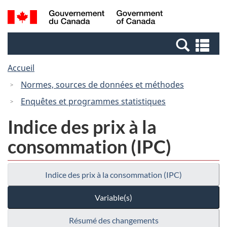
Passer
Passer
Recherche
/
au
à
et
Government
contenu
la
menus
of
Re
principal
version
Canada
et
HTML
Accueil
me
simplifiée
Normes, sources de données et méthodes
Enquêtes et programmes statistiques
Indice des prix à la
consommation (IPC)
Indice des prix à la consommation (IPC)
Variable(s)
Résumé des changements