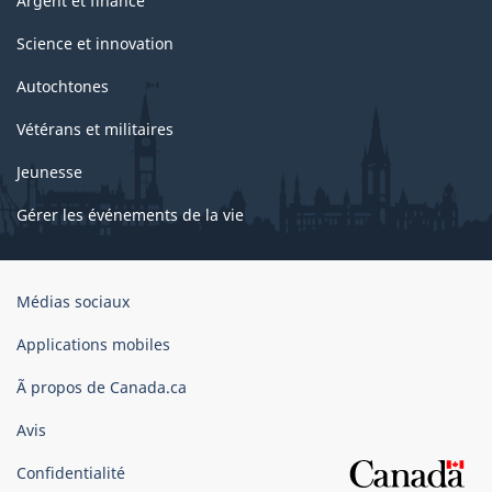
Argent et finance
Science et innovation
Autochtones
Vétérans et militaires
Jeunesse
Gérer les événements de la vie
Organisation
Médias sociaux
du
gouvernement
Applications mobiles
du
Ã propos de Canada.ca
Canada
Avis
Confidentialité