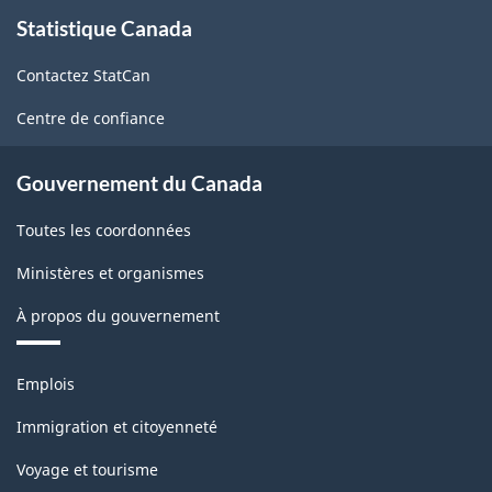
À
Statistique Canada
propos
de
Contactez StatCan
ce
site
Centre de confiance
Gouvernement du Canada
Toutes les coordonnées
Ministères et organismes
À propos du gouvernement
Thèmes
Emplois
et
sujets
Immigration et citoyenneté
Voyage et tourisme