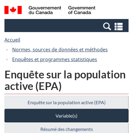
Passer
Passer
Recherche
/
au
à
et
Government
contenu
la
menus
of
Re
principal
version
Canada
et
HTML
Accueil
me
simplifiée
Normes, sources de données et méthodes
Enquêtes et programmes statistiques
Enquête sur la population
active (EPA)
Enquête sur la population active (EPA)
Variable(s)
Résumé des changements