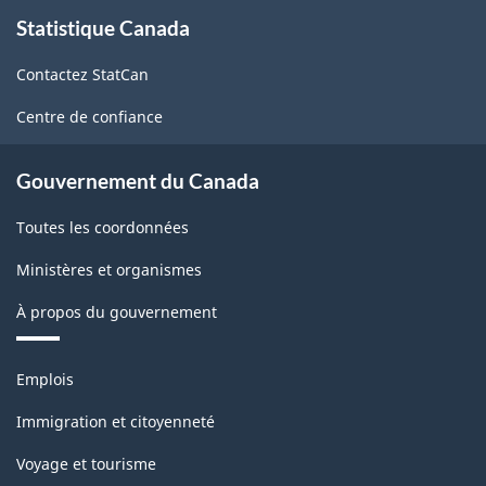
À
Statistique Canada
propos
de
Contactez StatCan
ce
site
Centre de confiance
Gouvernement du Canada
Toutes les coordonnées
Ministères et organismes
À propos du gouvernement
Thèmes
Emplois
et
sujets
Immigration et citoyenneté
Voyage et tourisme