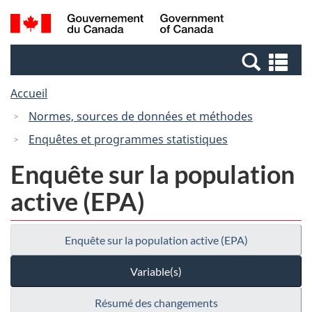
Passer
Passer
Recherche
/
au
à
et
Government
contenu
la
menus
of
Re
principal
version
Canada
et
HTML
Accueil
me
simplifiée
Normes, sources de données et méthodes
Enquêtes et programmes statistiques
Enquête sur la population
active (EPA)
Enquête sur la population active (EPA)
Variable(s)
Résumé des changements