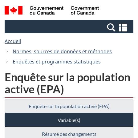
Passer
Passer
Recherche
/
au
à
et
Government
contenu
la
menus
of
Re
principal
version
Canada
et
HTML
Accueil
me
simplifiée
Normes, sources de données et méthodes
Enquêtes et programmes statistiques
Enquête sur la population
active (EPA)
Enquête sur la population active (EPA)
Variable(s)
Résumé des changements