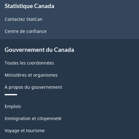
Statistique Canada
propos
de
Contactez StatCan
ce
site
Centre de confiance
Gouvernement du Canada
Toutes les coordonnées
Ministères et organismes
À propos du gouvernement
Thèmes
Emplois
et
sujets
Immigration et citoyenneté
Voyage et tourisme