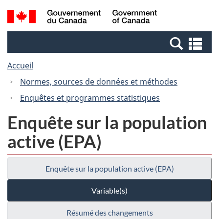
Passer
Passer
Recherche
/
au
à
et
Government
contenu
la
menus
of
Re
principal
version
Canada
et
HTML
Accueil
me
simplifiée
Normes, sources de données et méthodes
Enquêtes et programmes statistiques
Enquête sur la population
active (EPA)
Enquête sur la population active (EPA)
Variable(s)
Résumé des changements