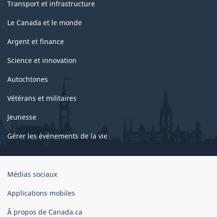
Transport et infrastructure
Le Canada et le monde
Argent et finance
Science et innovation
Autochtones
Vétérans et militaires
Jeunesse
Gérer les événements de la vie
Organisation
Médias sociaux
du
gouvernement
Applications mobiles
du
Ã propos de Canada.ca
Canada