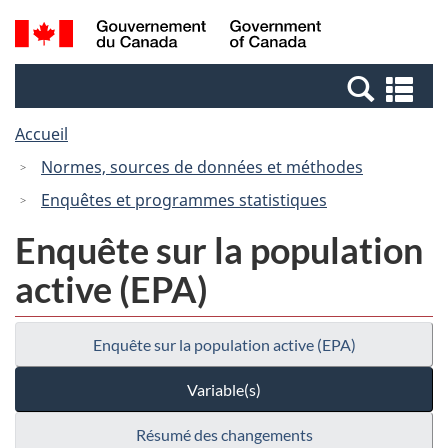
Passer
Passer
Recherche
/
au
à
et
Government
contenu
la
menus
of
Re
principal
version
Canada
et
HTML
Accueil
me
simplifiée
Normes, sources de données et méthodes
Enquêtes et programmes statistiques
Enquête sur la population
active (EPA)
Enquête sur la population active (EPA)
Variable(s)
Résumé des changements