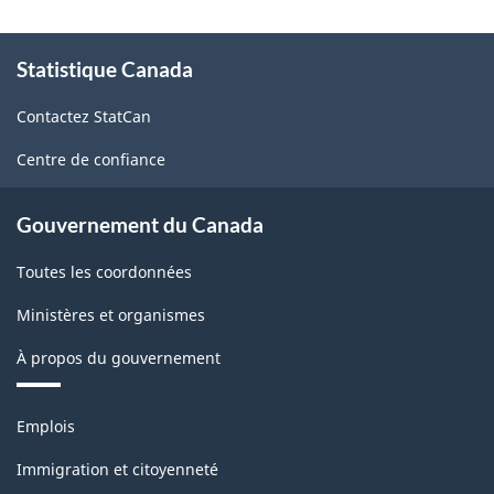
À
Statistique Canada
propos
de
Contactez StatCan
ce
site
Centre de confiance
Gouvernement du Canada
Toutes les coordonnées
Ministères et organismes
À propos du gouvernement
Thèmes
Emplois
et
sujets
Immigration et citoyenneté