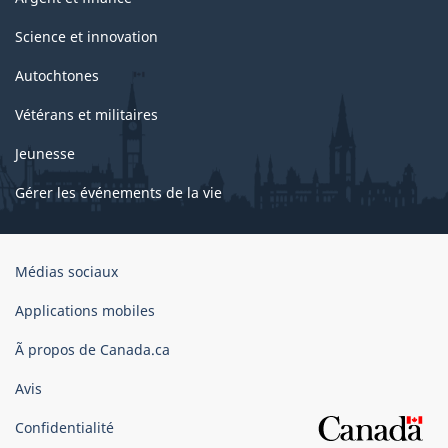
Science et innovation
Autochtones
Vétérans et militaires
Jeunesse
Gérer les événements de la vie
Organisation
Médias sociaux
du
gouvernement
Applications mobiles
du
Ã propos de Canada.ca
Canada
Avis
Confidentialité