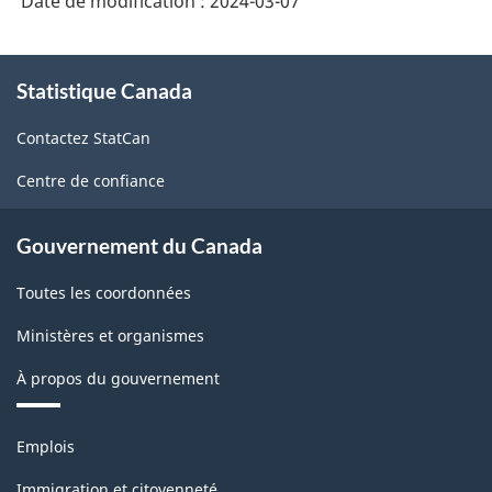
Date de modification :
2024-03-07
À
Statistique Canada
propos
de
Contactez StatCan
ce
site
Centre de confiance
Gouvernement du Canada
Toutes les coordonnées
Ministères et organismes
À propos du gouvernement
Thèmes
Emplois
et
sujets
Immigration et citoyenneté