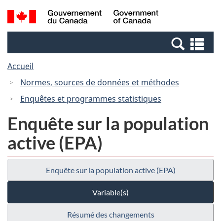
Passer
Passer
Recherche
/
au
à
et
Government
contenu
la
menus
of
Re
principal
version
Canada
et
HTML
Accueil
me
simplifiée
Normes, sources de données et méthodes
Enquêtes et programmes statistiques
Enquête sur la population
active (EPA)
Enquête sur la population active (EPA)
Variable(s)
Résumé des changements