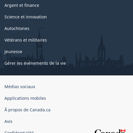
Argent et finance
Science et innovation
Autochtones
Vétérans et militaires
Jeunesse
Gérer les événements de la vie
Organisation
Médias sociaux
du
gouvernement
Applications mobiles
du
Ã propos de Canada.ca
Canada
Avis
Confidentialité