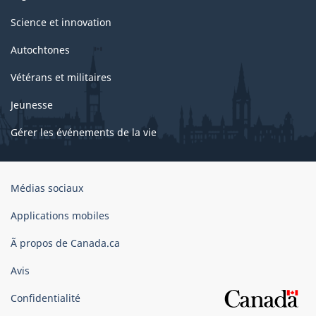
Science et innovation
Autochtones
Vétérans et militaires
Jeunesse
Gérer les événements de la vie
Organisation
Médias sociaux
du
gouvernement
Applications mobiles
du
Ã propos de Canada.ca
Canada
Avis
Confidentialité