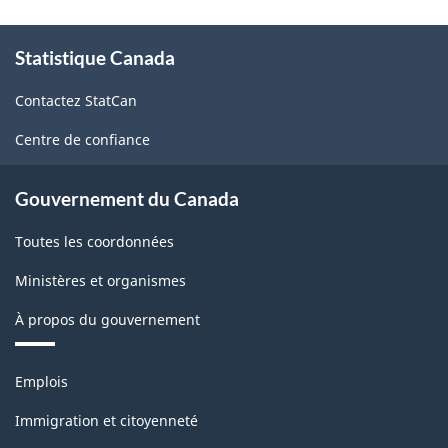
À
Statistique Canada
propos
de
Contactez StatCan
ce
site
Centre de confiance
Gouvernement du Canada
Toutes les coordonnées
Ministères et organismes
À propos du gouvernement
Thèmes
Emplois
et
sujets
Immigration et citoyenneté