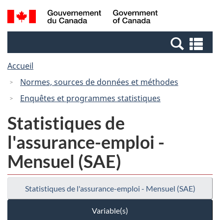
Passer
Passer
Recherche
/
au
à
et
Government
contenu
la
menus
of
Re
principal
version
Canada
et
HTML
Accueil
me
simplifiée
Normes, sources de données et méthodes
Enquêtes et programmes statistiques
Statistiques de
l'assurance-emploi -
Mensuel (SAE)
Statistiques de l'assurance-emploi - Mensuel (SAE)
Variable(s)