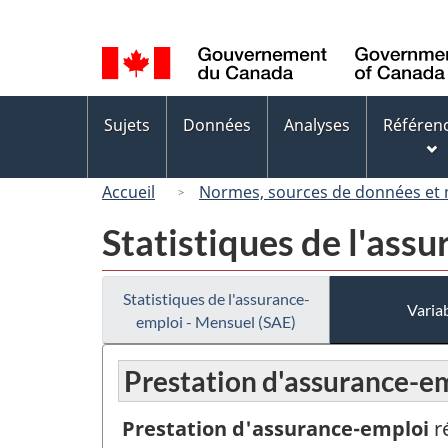
Sélection
de
la
langue
Menus
Sujets
Données
Analyses
Référen
des
sujets
Accueil
Normes, sources de données et
Statistiques de l'ass
Statistiques de l'assurance-
Variab
emploi - Mensuel (SAE)
Prestation d'assurance-em
Prestation d'assurance-emploi
r