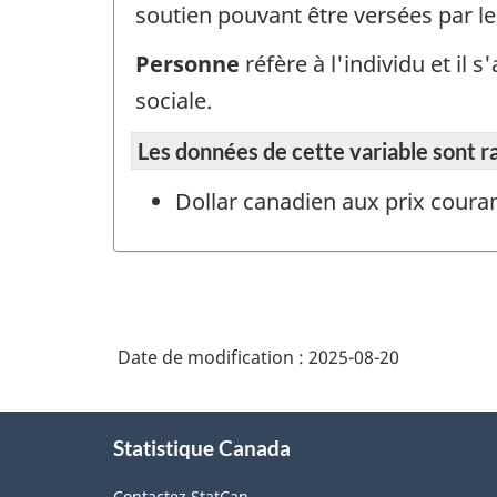
soutien pouvant être versées par 
Personne
réfère à l'individu et il
sociale.
Les données de cette variable sont r
Dollar canadien aux prix coura
Date de modification :
2025-08-20
À
Statistique Canada
propos
de
Contactez StatCan