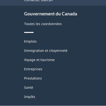
ce
site
Gouvernement du Canada
Toutes les coordonnées
Thèmes
Emplois
et
sujets
Immigration et citoyenneté
Voyage et tourisme
Entreprises
Prestations
Santé
Impôts