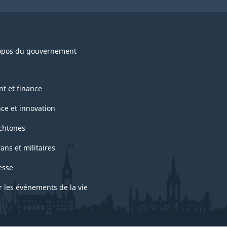
opos du gouvernement
nt et finance
nce et innovation
chtones
ans et militaires
esse
r les événements de la vie