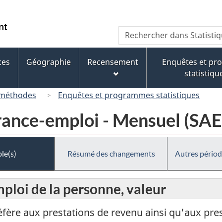
Passer
Passer
Passer
au
à
à
/
Recherche
Rechercher
contenu
« À
la
Government
dans
principal
propos
version
of
Statistique
de
HTML
ces
Géographie
Recensement
Enquêtes et p
Canada
Canada
ce
simplifiée
statistiqu
site »
 méthodes
Enquêtes et programmes statistiques
urance-emploi - Mensuel (SAE
le(s)
Résumé des changements
Autres périod
ploi de la personne, valeur
éfère aux prestations de revenu ainsi qu'aux pr