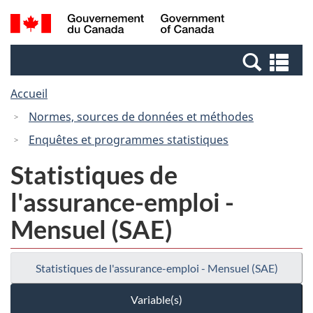
Passer
Passer
Recherche
/
au
à
et
Government
contenu
la
menus
of
Re
principal
version
Canada
et
HTML
Accueil
me
simplifiée
Normes, sources de données et méthodes
Enquêtes et programmes statistiques
Statistiques de
l'assurance-emploi -
Mensuel (SAE)
Statistiques de l'assurance-emploi - Mensuel (SAE)
Variable(s)