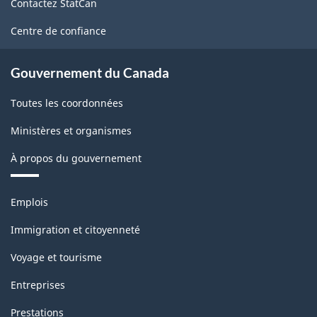
Contactez StatCan
ce
site
Centre de confiance
Gouvernement du Canada
Toutes les coordonnées
Ministères et organismes
À propos du gouvernement
Thèmes
Emplois
et
sujets
Immigration et citoyenneté
Voyage et tourisme
Entreprises
Prestations