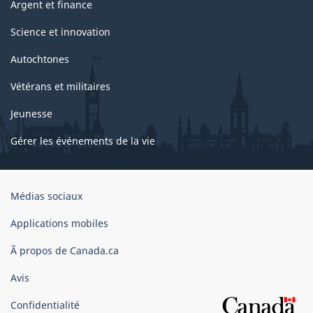
Argent et finance
Science et innovation
Autochtones
Vétérans et militaires
Jeunesse
Gérer les événements de la vie
Organisation
Médias sociaux
du
gouvernement
Applications mobiles
du
Ã propos de Canada.ca
Canada
Avis
Confidentialité