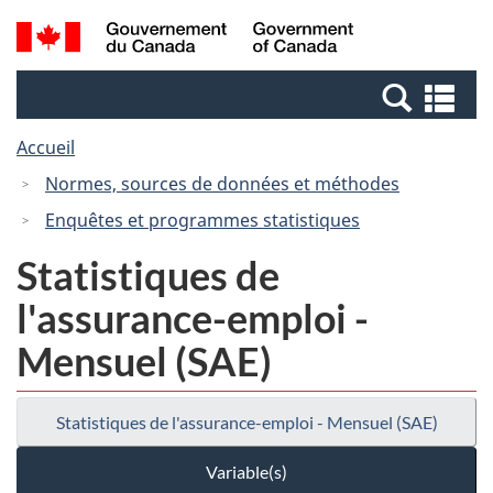
Passer
Passer
Recherche
/
au
à
et
Government
contenu
la
menus
of
Re
principal
version
Canada
et
HTML
Accueil
me
simplifiée
Normes, sources de données et méthodes
Enquêtes et programmes statistiques
Statistiques de
l'assurance-emploi -
Mensuel (SAE)
Statistiques de l'assurance-emploi - Mensuel (SAE)
Variable(s)