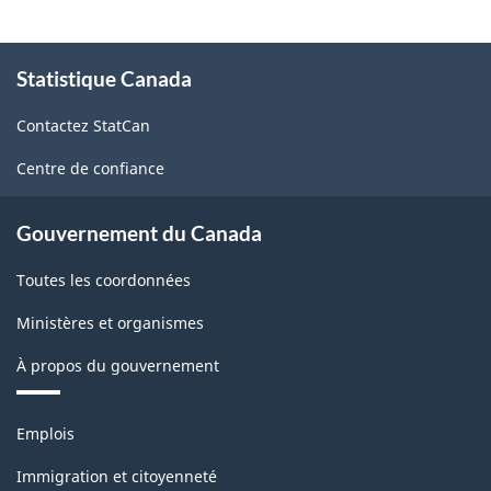
À
Statistique Canada
propos
de
Contactez StatCan
ce
site
Centre de confiance
Gouvernement du Canada
Toutes les coordonnées
Ministères et organismes
À propos du gouvernement
Thèmes
Emplois
et
sujets
Immigration et citoyenneté