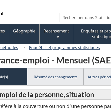
Passer
Passer
Passer
au
à
à
/
Recherche
Rechercher
contenu
« À
la
Government
dans
principal
propos
version
of
Statistique
de
HTML
ces
Géographie
Recensement
Enquêtes et p
Canada
Canada
ce
simplifiée
statistiqu
site »
 méthodes
Enquêtes et programmes statistiques
urance-emploi - Mensuel (SAE
le(s)
Résumé des changements
Autres périod
ploi de la personne, situation
réfère à la couverture ou non d'une personne pa