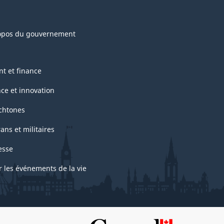
opos du gouvernement
nt et finance
nce et innovation
chtones
ans et militaires
esse
r les événements de la vie