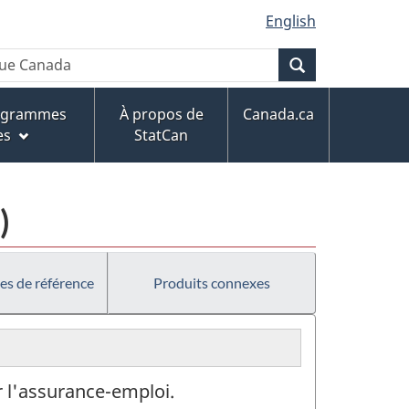
English
Recherche
rogrammes
À propos de
Canada.ca
es
StatCan
)
es de référence
Produits connexes
r l'assurance-emploi.