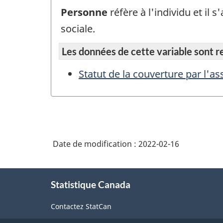
Personne
réfère à l'individu et il
sociale.
Les données de cette variable sont rep
Statut de la couverture par l'a
Date de modification :
2022-02-16
À
Statistique Canada
propos
de
Contactez StatCan
ce
site