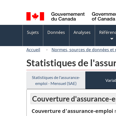
Sélection
de
la
langue
Menus
Sujets
Données
Analyses
Référen
des
sujets
Accueil
Normes, sources de données et
Statistiques de l'ass
Statistiques de l'assurance-
Variab
emploi - Mensuel (SAE)
Couverture d'assurance-em
Couverture d'assurance-emploi