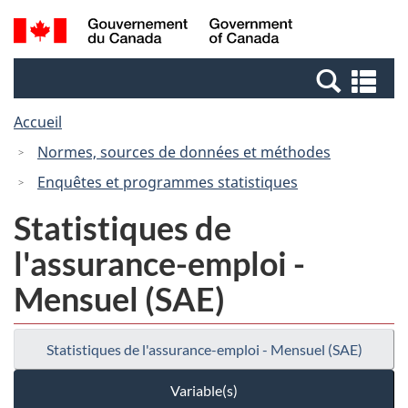
Passer
Passer
Recherche
/
au
à
et
Government
contenu
la
menus
of
Re
principal
version
Canada
et
HTML
Accueil
me
simplifiée
Normes, sources de données et méthodes
Enquêtes et programmes statistiques
Statistiques de
l'assurance-emploi -
Mensuel (SAE)
Statistiques de l'assurance-emploi - Mensuel (SAE)
Variable(s)