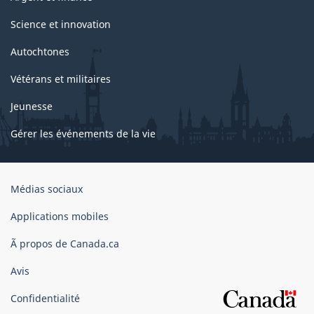
Science et innovation
Autochtones
Vétérans et militaires
Jeunesse
Gérer les événements de la vie
Organisation
Médias sociaux
du
gouvernement
Applications mobiles
du
Ã propos de Canada.ca
Canada
Avis
Confidentialité