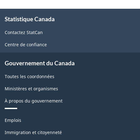
À
Statistique Canada
propos
de
Contactez StatCan
ce
site
Centre de confiance
Gouvernement du Canada
Toutes les coordonnées
Ministères et organismes
À propos du gouvernement
Thèmes
Emplois
et
sujets
Immigration et citoyenneté