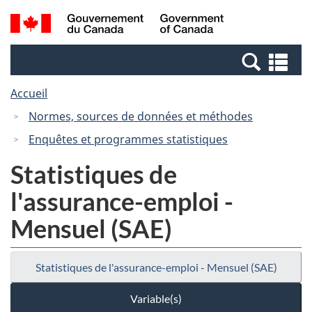
Passer
Passer
Recherche
/
au
à
et
Government
contenu
la
menus
of
Re
principal
version
Canada
et
HTML
Accueil
me
simplifiée
Normes, sources de données et méthodes
Enquêtes et programmes statistiques
Statistiques de
l'assurance-emploi -
Mensuel (SAE)
Statistiques de l'assurance-emploi - Mensuel (SAE)
Variable(s)