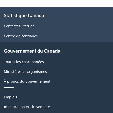
À
Statistique Canada
propos
de
Contactez StatCan
ce
site
Centre de confiance
Gouvernement du Canada
Toutes les coordonnées
Ministères et organismes
À propos du gouvernement
Thèmes
Emplois
et
sujets
Immigration et citoyenneté