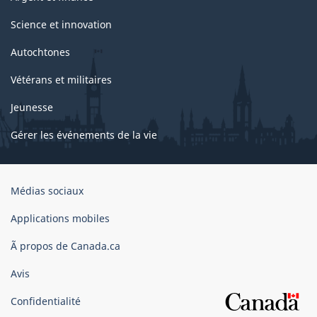
Science et innovation
Autochtones
Vétérans et militaires
Jeunesse
Gérer les événements de la vie
Organisation
Médias sociaux
du
gouvernement
Applications mobiles
du
Ã propos de Canada.ca
Canada
Avis
Confidentialité