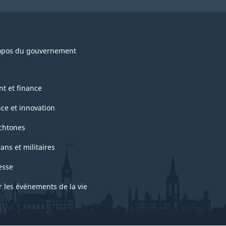
opos du gouvernement
nt et finance
nce et innovation
chtones
ans et militaires
esse
r les événements de la vie