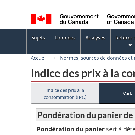
Sélection
de
la
langue
Menus
Sujets
Données
Analyses
Référen
des
sujets
Accueil
Normes, sources de données et
Indice des prix à la 
Indice des prix à la
Variab
consommation (IPC)
Pondération du panier de 
Pondération du panier
sert à dét