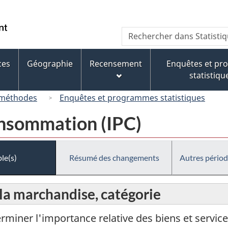
Passer
Passer
Passer
au
à
à
/
Recherche
Rechercher
contenu
« À
la
Government
dans
principal
propos
version
of
Statistique
de
HTML
ces
Géographie
Recensement
Enquêtes et p
Canada
Canada
ce
simplifiée
statistiqu
site »
 méthodes
Enquêtes et programmes statistiques
consommation (IPC)
le(s)
Résumé des changements
Autres périod
la marchandise, catégorie
erminer l'importance relative des biens et service