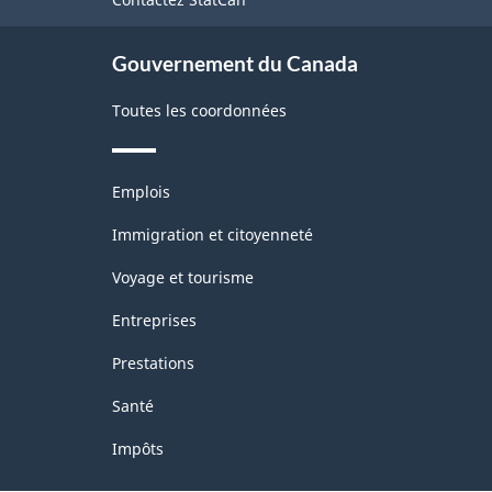
ce
site
Gouvernement du Canada
Toutes les coordonnées
Thèmes
Emplois
et
sujets
Immigration et citoyenneté
Voyage et tourisme
Entreprises
Prestations
Santé
Impôts