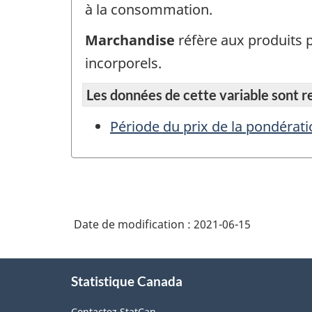
à la consommation.
Marchandise
réfère aux produits 
incorporels.
Les données de cette variable sont rep
Période du prix de la pondérat
Date de modification :
2021-06-15
À
Statistique Canada
propos
de
Contactez StatCan