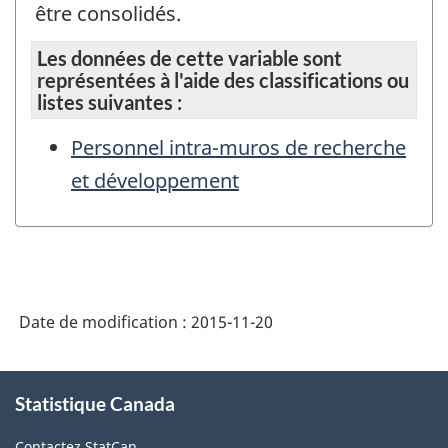
être consolidés.
Les données de cette variable sont
représentées à l'aide des classifications ou
listes suivantes :
Personnel intra-muros de recherche
et développement
Date de modification :
2015-11-20
À
Statistique Canada
propos
de
Contactez StatCan