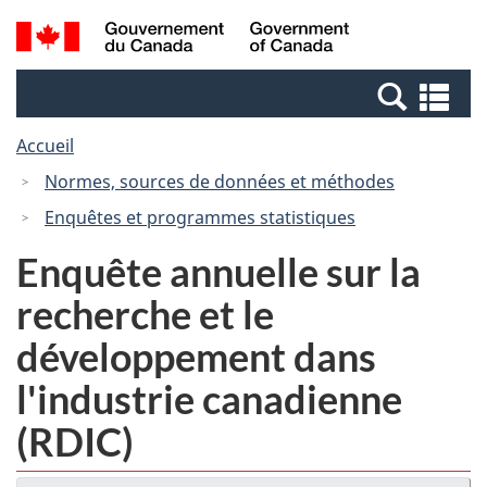
Passer
Passer
Recherche
/
au
à
et
Government
contenu
la
menus
of
Re
principal
version
Canada
et
HTML
Accueil
me
simplifiée
Normes, sources de données et méthodes
Enquêtes et programmes statistiques
Enquête annuelle sur la
recherche et le
développement dans
l'industrie canadienne
(RDIC)