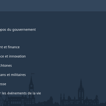
opos du gouvernement
nt et finance
nce et innovation
chtones
ans et militaires
esse
r les événements de la vie