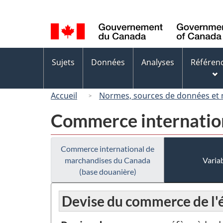
Sélection
de
la
langue
Menus
Sujets
Données
Analyses
Référen
des
sujets
Accueil
Normes, sources de données et
Commerce internation
Commerce international de
marchandises du Canada
Variab
(base douanière)
Devise du commerce de l'