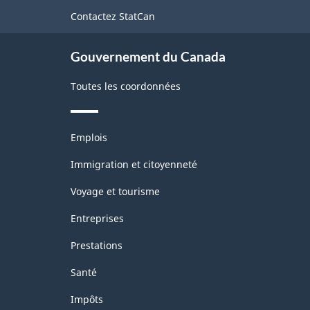
de
Contactez StatCan
ce
site
Gouvernement du Canada
Toutes les coordonnées
Thèmes
Emplois
et
sujets
Immigration et citoyenneté
Voyage et tourisme
Entreprises
Prestations
Santé
Impôts