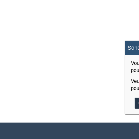
Sond
Vou
pou
Veu
pou