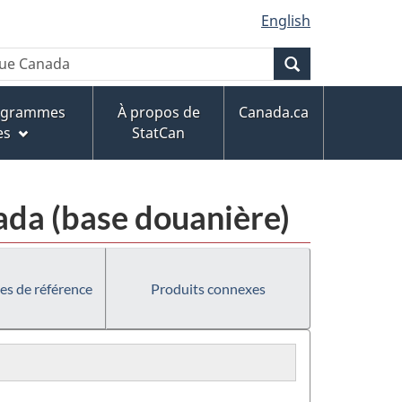
English
Recherche
rogrammes
À propos de
Canada.ca
es
StatCan
da (base douanière)
es de référence
Produits connexes