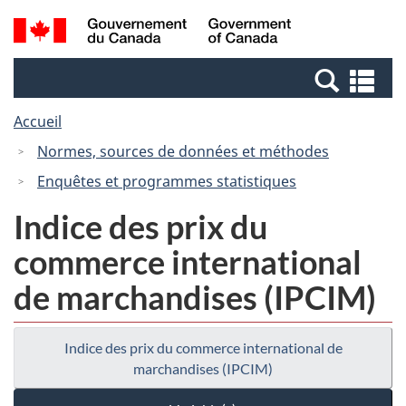
Passer
Passer
Recherche
/
au
à
et
Government
contenu
la
menus
of
Re
principal
version
Canada
et
HTML
Accueil
me
simplifiée
Normes, sources de données et méthodes
Enquêtes et programmes statistiques
Indice des prix du
commerce international
de marchandises (IPCIM)
Indice des prix du commerce international de
marchandises (IPCIM)