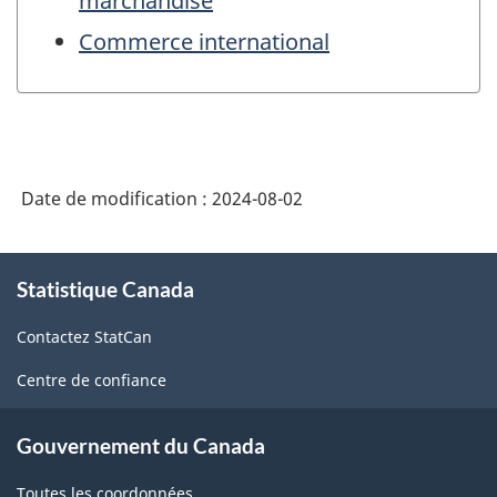
marchandise
Commerce international
Date de modification :
2024-08-02
À
Statistique Canada
propos
de
Contactez StatCan
ce
site
Centre de confiance
Gouvernement du Canada
Toutes les coordonnées