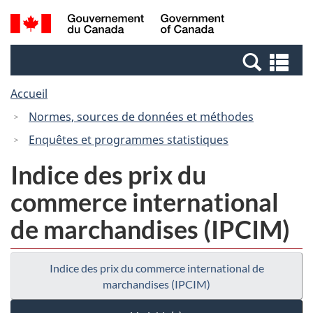
Passer
Passer
Recherche
/
au
à
et
Government
contenu
la
menus
of
Re
principal
version
Canada
et
HTML
Accueil
me
simplifiée
Normes, sources de données et méthodes
Enquêtes et programmes statistiques
Indice des prix du
commerce international
de marchandises (IPCIM)
Indice des prix du commerce international de
marchandises (IPCIM)