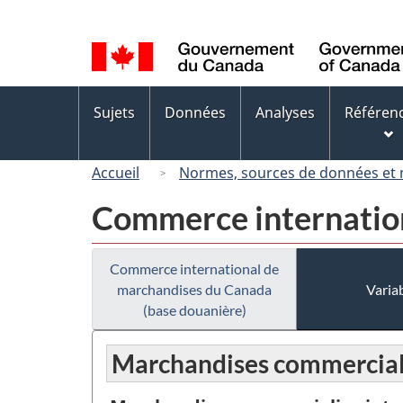
Sélection
de
la
langue
Menus
Sujets
Données
Analyses
Référen
des
sujets
Accueil
Normes, sources de données et
Commerce internation
Commerce international de
marchandises du Canada
Variab
(base douanière)
Marchandises commerciali