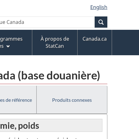
English
Recherche
rogrammes
À propos de
Canada.ca
es
StatCan
da (base douanière)
es de référence
Produits connexes
mie, poids