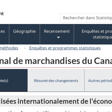
Passer
Passer
Passer
au
à
à
/
Recherche
Rechercher
contenu
« À
la
Government
dans
principal
propos
version
of
Statistique
de
HTML
ces
Géographie
Recensement
Enquêtes et p
Canada
Canada
ce
simplifiée
statistiqu
site »
 méthodes
Enquêtes et programmes statistiques
al de marchandises du Cana
le(s)
Résumé des changements
Autres périod
sées internationalement de l'écono