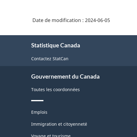
Date de modification :
2024-06-05
À
Statistique Canada
propos
de
Contactez StatCan
ce
site
Gouvernement du Canada
Toutes les coordonnées
Thèmes
Emplois
et
sujets
Immigration et citoyenneté
Voyage et tourisme