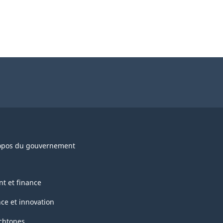
opos du gouvernement
nt et finance
nce et innovation
chtones