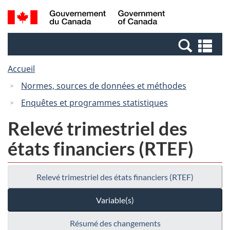
Passer
Passer
Recherche
/
au
à
et
Government
contenu
la
menus
of
Re
principal
version
Canada
et
HTML
Accueil
me
simplifiée
Normes, sources de données et méthodes
Enquêtes et programmes statistiques
Relevé trimestriel des
états financiers (RTEF)
Relevé trimestriel des états financiers (RTEF)
Variable(s)
Résumé des changements