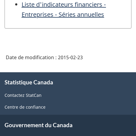
Liste d'indicateurs financiers -
Entreprises - Séries annuelles
Date de modification :
2015-02-23
À
Statistique Canada
propos
de
Contactez StatCan
ce
site
Centre de confiance
Gouvernement du Canada