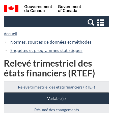
Passer
Passer
Recherche
/
au
à
et
Government
contenu
la
menus
of
Re
principal
version
Canada
et
HTML
Accueil
me
simplifiée
Normes, sources de données et méthodes
Enquêtes et programmes statistiques
Relevé trimestriel des
états financiers (RTEF)
Relevé trimestriel des états financiers (RTEF)
Variable(s)
Résumé des changements