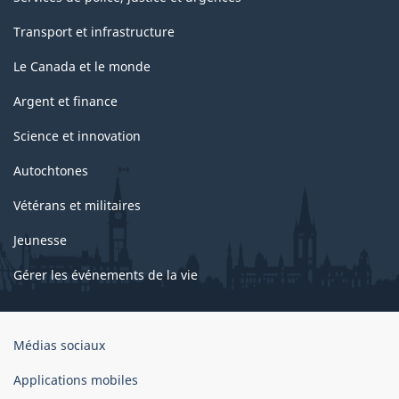
Transport et infrastructure
Le Canada et le monde
Argent et finance
Science et innovation
Autochtones
Vétérans et militaires
Jeunesse
Gérer les événements de la vie
Organisation
Médias sociaux
du
gouvernement
Applications mobiles
du