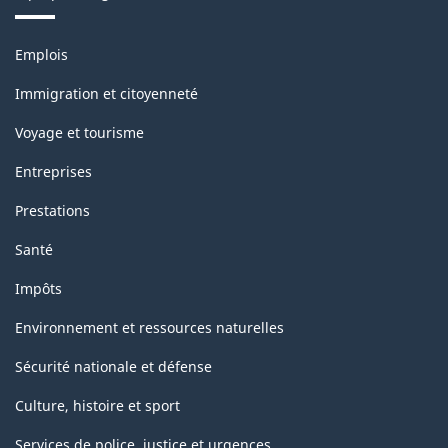
Thèmes
Emplois
et
sujets
Immigration et citoyenneté
Voyage et tourisme
Entreprises
Prestations
Santé
Impôts
Environnement et ressources naturelles
Sécurité nationale et défense
Culture, histoire et sport
Services de police, justice et urgences