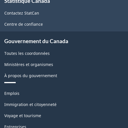
Statistique Canada
propos
de
Contactez StatCan
ce
site
Centre de confiance
Gouvernement du Canada
Toutes les coordonnées
Ministères et organismes
À propos du gouvernement
Thèmes
Emplois
et
sujets
Immigration et citoyenneté
Voyage et tourisme
Entreprises