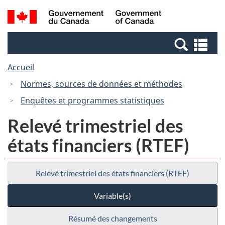
Passer
Passer
Recherche
/
au
à
et
Government
contenu
la
menus
of
Re
principal
version
Canada
et
HTML
Accueil
me
simplifiée
Normes, sources de données et méthodes
Enquêtes et programmes statistiques
Relevé trimestriel des
états financiers (RTEF)
Relevé trimestriel des états financiers (RTEF)
Variable(s)
Résumé des changements