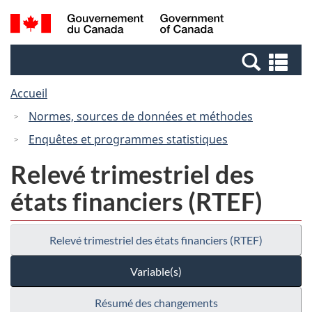
Passer
Passer
Recherche
/
au
à
et
Government
contenu
la
menus
of
Re
principal
version
Canada
et
HTML
Accueil
me
simplifiée
Normes, sources de données et méthodes
Enquêtes et programmes statistiques
Relevé trimestriel des
états financiers (RTEF)
Relevé trimestriel des états financiers (RTEF)
Variable(s)
Résumé des changements