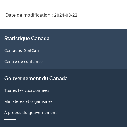
Date de modification :
2024-08-22
À
Statistique Canada
propos
de
Contactez StatCan
ce
site
Centre de confiance
Gouvernement du Canada
Toutes les coordonnées
Ministères et organismes
À propos du gouvernement