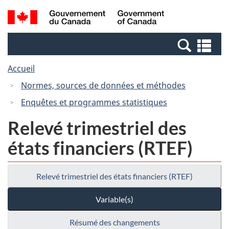
Passer
Passer
Recherche
/
au
à
et
Government
contenu
la
menus
of
Re
principal
version
Canada
et
HTML
Accueil
me
simplifiée
Normes, sources de données et méthodes
Enquêtes et programmes statistiques
Relevé trimestriel des
états financiers (RTEF)
Relevé trimestriel des états financiers (RTEF)
Variable(s)
Résumé des changements