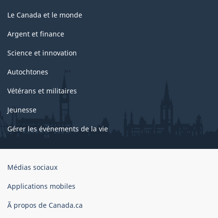
Le Canada et le monde
Argent et finance
Science et innovation
Autochtones
Vétérans et militaires
Jeunesse
Gérer les événements de la vie
Organisation
Médias sociaux
du
gouvernement
Applications mobiles
du
Ã propos de Canada.ca
Canada