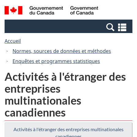
Passer
Passer
Recherche
/
au
à
et
Government
contenu
la
menus
of
Re
principal
version
Canada
et
HTML
Accueil
me
simplifiée
Normes, sources de données et méthodes
Enquêtes et programmes statistiques
Activités à l'étranger des
entreprises
multinationales
canadiennes
Activités à l'étranger des entreprises multinationales
canadiennes