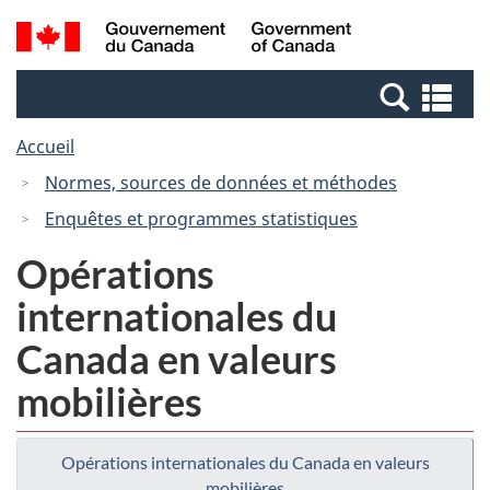
Passer
Passer
Recherche
/
au
à
et
Government
contenu
la
menus
of
Re
principal
version
Canada
et
HTML
Accueil
me
simplifiée
Normes, sources de données et méthodes
Enquêtes et programmes statistiques
Opérations
internationales du
Canada en valeurs
mobilières
Opérations internationales du Canada en valeurs
mobilières