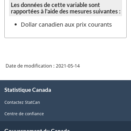
Les données de cette variable sont
rapportées à l'aide des mesures suivantes :
Dollar canadien aux prix courants
Date de modification :
2021-05-14
À
Statistique Canada
propos
de
Contactez StatCan
ce
site
Centre de confiance
Gouvernement du Canada