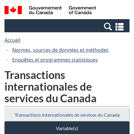
Passer
Passer
Recherche
/
au
à
et
Government
contenu
la
menus
of
Re
principal
version
Canada
et
HTML
Accueil
me
simplifiée
Normes, sources de données et méthodes
Enquêtes et programmes statistiques
Transactions
internationales de
services du Canada
Transactions internationales de services du Canada
Variable(s)