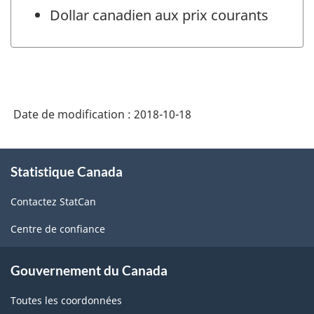
Dollar canadien aux prix courants
Date de modification :
2018-10-18
À
Statistique Canada
propos
de
Contactez StatCan
ce
site
Centre de confiance
Gouvernement du Canada
Toutes les coordonnées