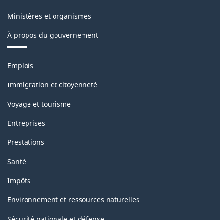
Ministères et organismes
À propos du gouvernement
Thèmes
Emplois
et
sujets
Immigration et citoyenneté
Voyage et tourisme
Entreprises
Prestations
Santé
Impôts
Environnement et ressources naturelles
Sécurité nationale et défense