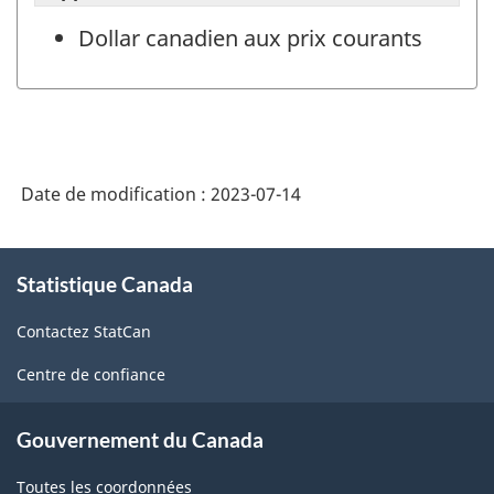
Dollar canadien aux prix courants
Date de modification :
2023-07-14
À
Statistique Canada
propos
de
Contactez StatCan
ce
site
Centre de confiance
Gouvernement du Canada
Toutes les coordonnées