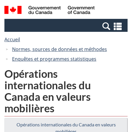
Passer
Passer
Recherche
/
au
à
et
Government
contenu
la
menus
of
Re
principal
version
Canada
et
HTML
Accueil
me
simplifiée
Normes, sources de données et méthodes
Enquêtes et programmes statistiques
Opérations
internationales du
Canada en valeurs
mobilières
Opérations internationales du Canada en valeurs
mobilières