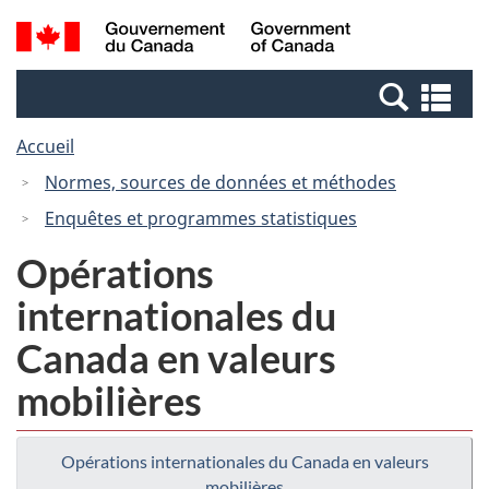
Passer
Passer
Passer
Recherche
/
au
au
à
et
Government
Gestionnaire
contenu
la
menus
of
Re
des
principal
version
Canada
et
Invitations
HTML
Accueil
me
simplifiée
Normes, sources de données et méthodes
Enquêtes et programmes statistiques
Opérations
internationales du
Canada en valeurs
mobilières
Opérations internationales du Canada en valeurs
mobilières