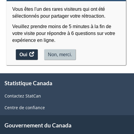
Vous êtes l'un des rares visiteurs qui ont été
sélectionnés pour partager votre rétroaction.
Veuillez prendre moins de 5 minutes à la fin de
votre visite pour répondre à 6 questions sur votre
expérience en ligne.
Oui
accéder
Non, merci.
au
sondage.
À
Statistique Canada
propos
de
Contactez StatCan
ce
site
Centre de confiance
Gouvernement du Canada