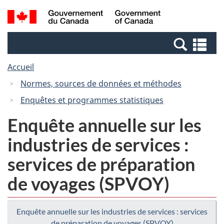
Passer
Passer
Recherche
/
au
à
et
Government
contenu
la
menus
of
Re
principal
version
Canada
et
HTML
Accueil
me
simplifiée
Normes, sources de données et méthodes
Enquêtes et programmes statistiques
Enquête annuelle sur les
industries de services :
services de préparation
de voyages (SPVOY)
Enquête annuelle sur les industries de services : services
de préparation de voyages (SPVOY)