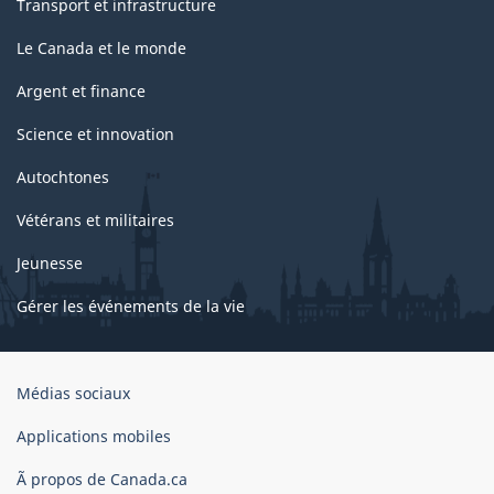
Transport et infrastructure
Le Canada et le monde
Argent et finance
Science et innovation
Autochtones
Vétérans et militaires
Jeunesse
Gérer les événements de la vie
Organisation
Médias sociaux
du
gouvernement
Applications mobiles
du
Ã propos de Canada.ca
Canada