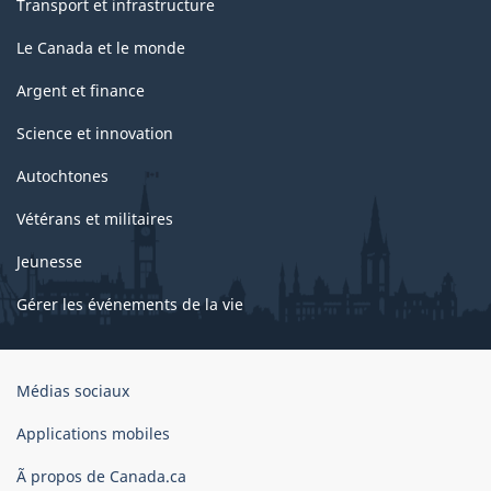
Transport et infrastructure
Le Canada et le monde
Argent et finance
Science et innovation
Autochtones
Vétérans et militaires
Jeunesse
Gérer les événements de la vie
Organisation
Médias sociaux
du
gouvernement
Applications mobiles
du
Ã propos de Canada.ca
Canada