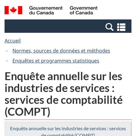
Passer
Passer
Recherche
/
au
à
et
Government
contenu
la
menus
of
Re
principal
version
Canada
et
HTML
Accueil
me
simplifiée
Normes, sources de données et méthodes
Enquêtes et programmes statistiques
Enquête annuelle sur les
industries de services :
services de comptabilité
(COMPT)
Enquête annuelle sur les industries de services : services
de comptabilité (COMPT)