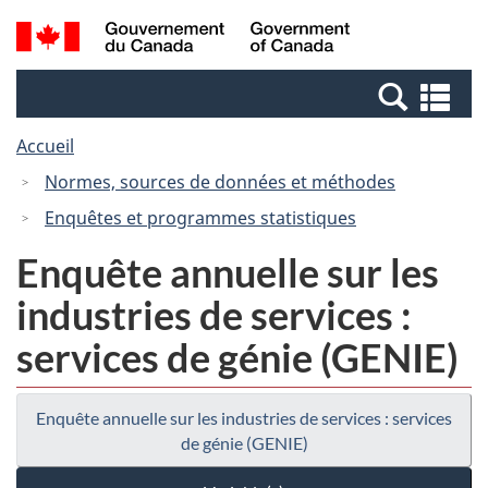
Passer
Passer
Recherche
/
au
à
et
Government
contenu
la
menus
of
Re
principal
version
Canada
et
HTML
Accueil
me
simplifiée
Normes, sources de données et méthodes
Enquêtes et programmes statistiques
Enquête annuelle sur les
industries de services :
services de génie (GENIE)
Enquête annuelle sur les industries de services : services
de génie (GENIE)