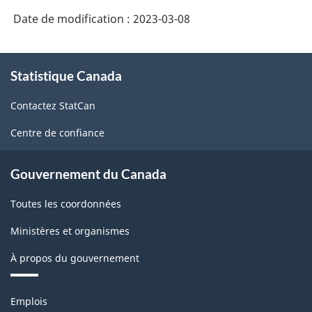
Date de modification :
2023-03-08
À
Statistique Canada
propos
de
Contactez StatCan
ce
site
Centre de confiance
Gouvernement du Canada
Toutes les coordonnées
Ministères et organismes
À propos du gouvernement
Thèmes
Emplois
et