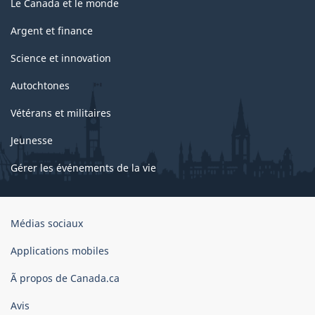
Le Canada et le monde
Argent et finance
Science et innovation
Autochtones
Vétérans et militaires
Jeunesse
Gérer les événements de la vie
Organisation
Médias sociaux
du
gouvernement
Applications mobiles
du
Ã propos de Canada.ca
Canada
Avis