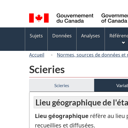
Sélection
de
la
langue
Menus
Sujets
Données
Analyses
Référen
des
sujets
Accueil
Normes, sources de données et
Scieries
Scieries
Variab
Lieu géographique de l'ét
Lieu géographique
réfère au lieu
recueillies et diffusées.