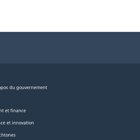
opos du gouvernement
nt et finance
nce et innovation
chtones