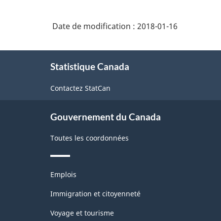
Date de modification :
2018-01-16
À
Statistique Canada
propos
de
Contactez StatCan
ce
site
Gouvernement du Canada
Toutes les coordonnées
Thèmes
Emplois
et
sujets
Immigration et citoyenneté
Voyage et tourisme