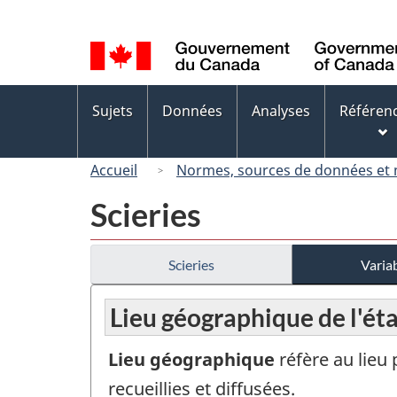
Sélection
de
la
langue
Menus
Sujets
Données
Analyses
Référen
des
sujets
Accueil
Normes, sources de données et
Scieries
Scieries
Variab
Lieu géographique de l'ét
Lieu géographique
réfère au lieu
recueillies et diffusées.