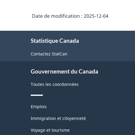
Date de modification :
2025-12-04
À
Statistique Canada
propos
de
Contactez StatCan
ce
site
Gouvernement du Canada
Toutes les coordonnées
Thèmes
Emplois
et
sujets
Immigration et citoyenneté
Voyage et tourisme