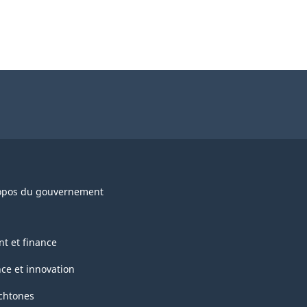
opos du gouvernement
nt et finance
nce et innovation
chtones