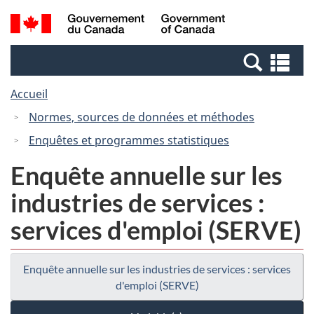
Passer
Passer
Recherche
/
au
à
et
Government
contenu
la
menus
of
Re
principal
version
Canada
et
HTML
Accueil
me
simplifiée
Normes, sources de données et méthodes
Enquêtes et programmes statistiques
Enquête annuelle sur les
industries de services :
services d'emploi (SERVE)
Enquête annuelle sur les industries de services : services
d'emploi (SERVE)