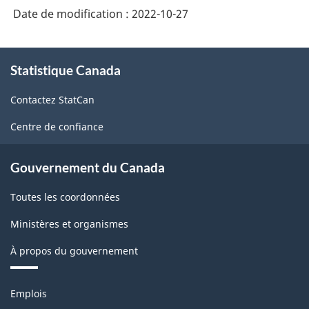
Date de modification :
2022-10-27
À
Statistique Canada
propos
de
Contactez StatCan
ce
site
Centre de confiance
Gouvernement du Canada
Toutes les coordonnées
Ministères et organismes
À propos du gouvernement
Thèmes
Emplois
et