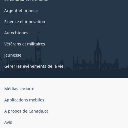
Argent et finance
Science et innovation
Autochtones
Vétérans et militaires
Jeunesse
Gérer les événements de la vie
Organisation
Médias sociaux
du
gouvernement
Applications mobiles
du
Ã propos de Canada.ca
Canada
Avis