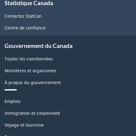
Statistique Canada
propos
de
Contactez StatCan
ce
site
Centre de confiance
Gouvernement du Canada
Toutes les coordonnées
Ministères et organismes
À propos du gouvernement
Thèmes
Emplois
et
sujets
Immigration et citoyenneté
Voyage et tourisme