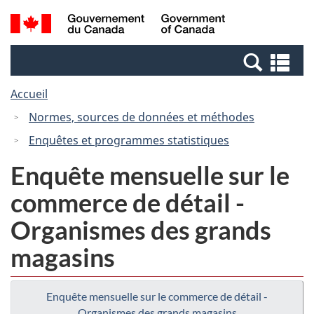
Passer
Passer
Passer
Recherche
/
au
au
à
et
Government
Gestionnaire
contenu
la
menus
of
Re
des
principal
version
Canada
et
Invitations
HTML
Accueil
me
simplifiée
Normes, sources de données et méthodes
Enquêtes et programmes statistiques
Enquête mensuelle sur le
commerce de détail -
Organismes des grands
magasins
Enquête mensuelle sur le commerce de détail -
Organismes des grands magasins