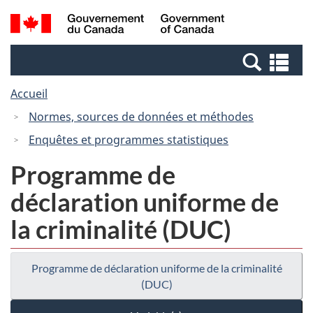
Passer
Passer
Recherche
/
au
à
et
Government
contenu
la
menus
of
Re
principal
version
Canada
et
HTML
Accueil
me
simplifiée
Normes, sources de données et méthodes
Enquêtes et programmes statistiques
Programme de
déclaration uniforme de
la criminalité (DUC)
Programme de déclaration uniforme de la criminalité
(DUC)