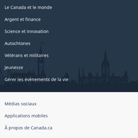
Le Canada et le monde
Argent et finance
Science et innovation
Autochtones
Vétérans et militaires
Jeunesse
Gérer les événements de la vie
Organisation
Médias sociaux
du
gouvernement
Applications mobiles
du
Ã propos de Canada.ca
Canada