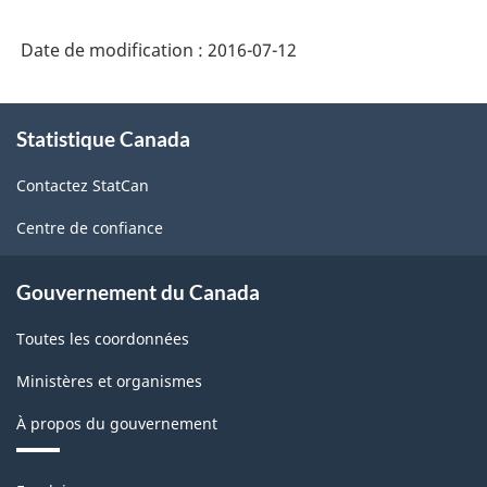
Date de modification :
2016-07-12
À
Statistique Canada
propos
de
Contactez StatCan
ce
site
Centre de confiance
Gouvernement du Canada
Toutes les coordonnées
Ministères et organismes
À propos du gouvernement
Thèmes