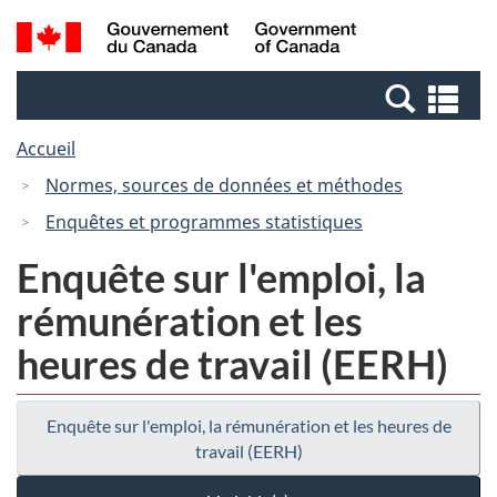
Passer
Passer
Recherche
/
au
à
et
Government
contenu
la
menus
of
Re
principal
version
Canada
et
HTML
Accueil
me
simplifiée
Normes, sources de données et méthodes
Enquêtes et programmes statistiques
Enquête sur l'emploi, la
rémunération et les
heures de travail (EERH)
Enquête sur l'emploi, la rémunération et les heures de
travail (EERH)