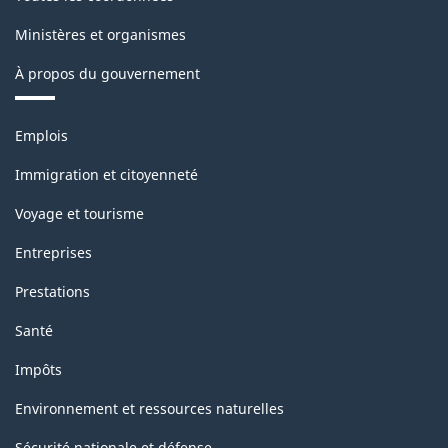
Ministères et organismes
À propos du gouvernement
Thèmes
Emplois
et
sujets
Immigration et citoyenneté
Voyage et tourisme
Entreprises
Prestations
Santé
Impôts
Environnement et ressources naturelles
Sécurité nationale et défense