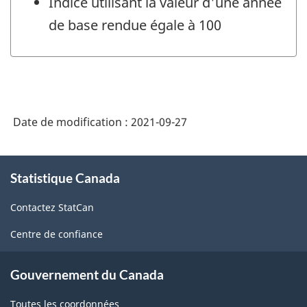
Indice utilisant la valeur d'une année
de base rendue égale à 100
Date de modification :
2021-09-27
À
Statistique Canada
propos
de
Contactez StatCan
ce
site
Centre de confiance
Gouvernement du Canada
Toutes les coordonnées