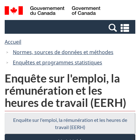
Passer
Passer
Recherche
/
au
à
et
Government
contenu
la
menus
of
Re
principal
version
Canada
et
HTML
Accueil
me
simplifiée
Normes, sources de données et méthodes
Enquêtes et programmes statistiques
Enquête sur l'emploi, la
rémunération et les
heures de travail (EERH)
Enquête sur l'emploi, la rémunération et les heures de
travail (EERH)