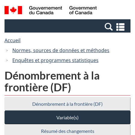
Passer
Passer
Recherche
/
au
à
et
Government
contenu
la
menus
of
Re
principal
version
Canada
et
HTML
Accueil
me
simplifiée
Normes, sources de données et méthodes
Enquêtes et programmes statistiques
Dénombrement à la
frontière (DF)
Dénombrement à la frontière (DF)
Variable(s)
Résumé des changements