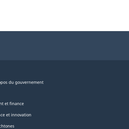
opos du gouvernement
nt et finance
nce et innovation
chtones