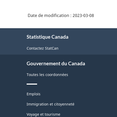
Date de modification :
2023-03-08
À
Statistique Canada
propos
de
Contactez StatCan
ce
site
Gouvernement du Canada
Toutes les coordonnées
Thèmes
Emplois
et
sujets
Immigration et citoyenneté
Voyage et tourisme