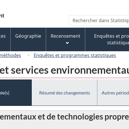
Passer
Passer
Passer
au
à
à
/
Recherche
Rechercher
contenu
« À
la
Government
dans
principal
propos
version
of
Statistique
de
HTML
ces
Géographie
Recensement
Enquêtes et p
Canada
Canada
ce
simplifiée
statistiqu
site »
 méthodes
Enquêtes et programmes statistiques
 et services environnementa
le(s)
Résumé des changements
Autres périod
nementaux et de technologies propres