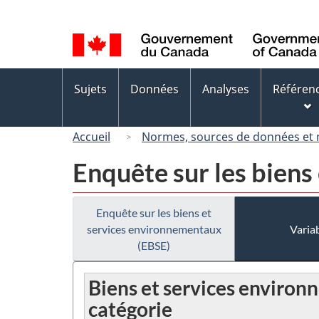
Sélection
de
la
langue
Menus
Sujets
Données
Analyses
Référen
des
sujets
Accueil
Normes, sources de données et
Enquête sur les biens
Enquête sur les biens et
services environnementaux
Variab
(EBSE)
Biens et services environ
catégorie