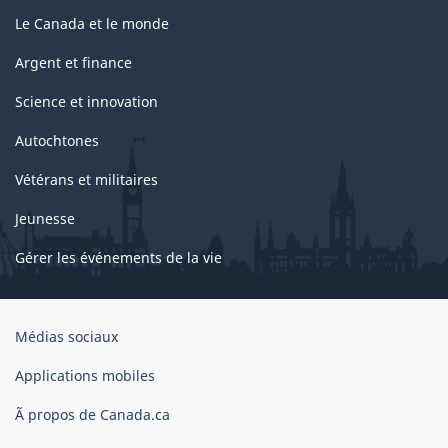
Le Canada et le monde
Argent et finance
Science et innovation
Autochtones
Vétérans et militaires
Jeunesse
Gérer les événements de la vie
Organisation
Médias sociaux
du
gouvernement
Applications mobiles
du
Ã propos de Canada.ca
Canada