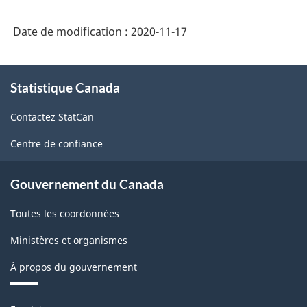
Date de modification :
2020-11-17
À
Statistique Canada
propos
de
Contactez StatCan
ce
site
Centre de confiance
Gouvernement du Canada
Toutes les coordonnées
Ministères et organismes
À propos du gouvernement
Thèmes