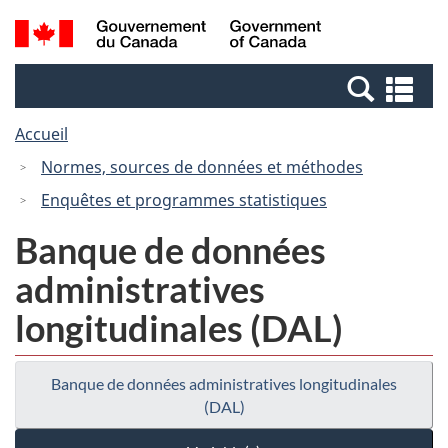
Passer
Passer
Recherche
/
au
à
et
Government
contenu
la
menus
of
Re
principal
version
Canada
et
HTML
Accueil
me
simplifiée
Normes, sources de données et méthodes
Enquêtes et programmes statistiques
Banque de données
administratives
longitudinales (DAL)
Banque de données administratives longitudinales
(DAL)