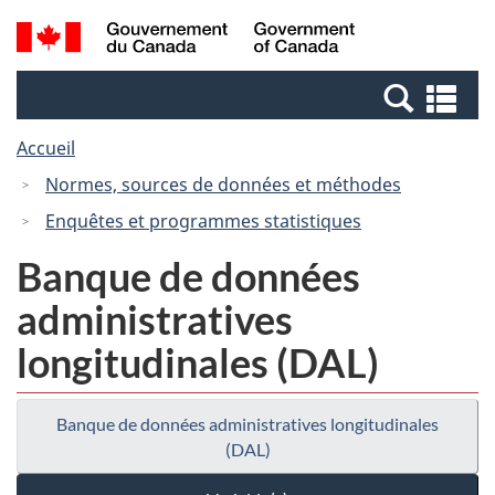
Passer
Passer
Recherche
/
au
à
et
Government
contenu
la
menus
of
Re
principal
version
Canada
et
HTML
Accueil
me
simplifiée
Normes, sources de données et méthodes
Enquêtes et programmes statistiques
Banque de données
administratives
longitudinales (DAL)
Banque de données administratives longitudinales
(DAL)