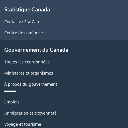
À
Statistique Canada
propos
de
Contactez StatCan
ce
site
Centre de confiance
Gouvernement du Canada
Toutes les coordonnées
Ministères et organismes
À propos du gouvernement
Thèmes
Emplois
et
sujets
Immigration et citoyenneté
Voyage et tourisme