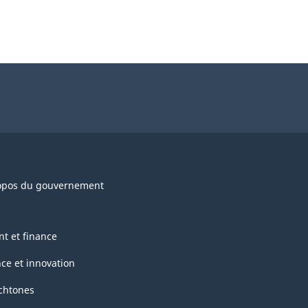
opos du gouvernement
nt et finance
nce et innovation
chtones