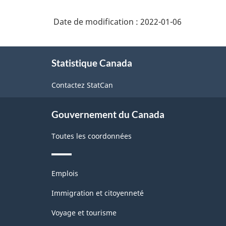
Date de modification :
2022-01-06
À
Statistique Canada
propos
de
Contactez StatCan
ce
site
Gouvernement du Canada
Toutes les coordonnées
Thèmes
Emplois
et
sujets
Immigration et citoyenneté
Voyage et tourisme