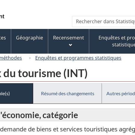
Passer
Passer
Passer
au
à
à
/
Recherche
Rechercher
contenu
« À
la
Government
dans
principal
propos
version
of
Statistique
de
HTML
ces
Géographie
Recensement
Enquêtes et p
Canada
Canada
ce
simplifiée
statistiqu
site »
 méthodes
Enquêtes et programmes statistiques
 du tourisme (INT)
le(s)
Résumé des changements
Autres périod
'économie, catégorie
a demande de biens et services touristiques agr