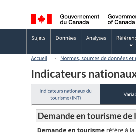
Sélection
de
la
langue
Menus
Sujets
Données
Analyses
Référen
des
sujets
Accueil
Normes, sources de données et
Indicateurs nationaux
Indicateurs nationaux du
Variab
tourisme (INT)
Demande en tourisme de l
Demande en tourisme
réfère à l