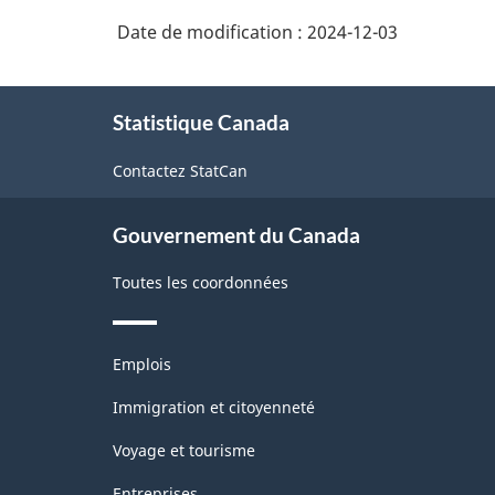
Date de modification :
2024-12-03
À
Statistique Canada
propos
de
Contactez StatCan
ce
site
Gouvernement du Canada
Toutes les coordonnées
Thèmes
Emplois
et
sujets
Immigration et citoyenneté
Voyage et tourisme
Entreprises