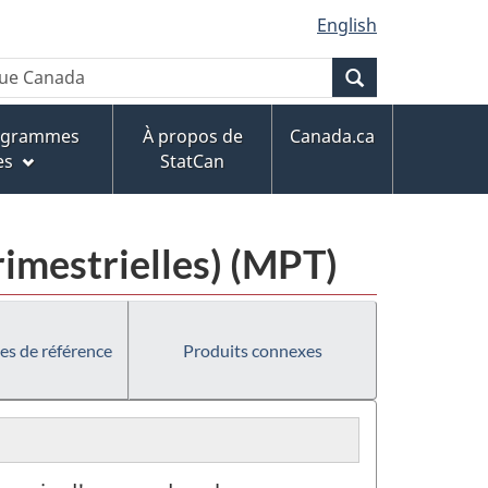
English
Recherche
rogrammes
À propos de
Canada.ca
es
StatCan
rimestrielles) (MPT)
es de référence
Produits connexes