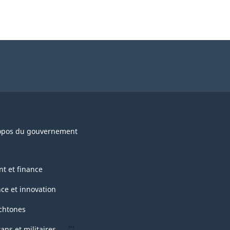
opos du gouvernement
nt et finance
nce et innovation
chtones
ans et militaires