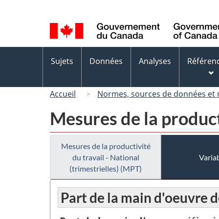
Sélection
de
la
langue
Menus
Sujets
Données
Analyses
Référen
des
sujets
Accueil
Normes, sources de données et
Mesures de la producti
Mesures de la productivité
du travail - National
Variab
(trimestrielles) (MPT)
Part de la main d'oeuvre d