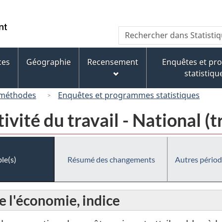
Passer
Passer
Passer
au
à
à
/
Recherche
Rechercher
contenu
« À
la
Government
dans
principal
propos
version
of
Statistique
de
HTML
ces
Géographie
Recensement
Enquêtes et p
Canada
Canada
ce
simplifiée
statistiqu
site »
 méthodes
Enquêtes et programmes statistiques
vité du travail - National (t
le(s)
Résumé des changements
Autres périod
e l'économie, indice