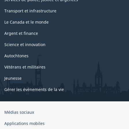
Transport et infrastructure
Le Canada et le monde
Argent et finance
Science et innovation
Autochtones
Vétérans et militaires
Jeunesse
Gérer les événements de la vie
Organisation
Médias sociaux
du
gouvernement
Applications mobiles