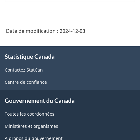
Date de modification :
2024-12-03
À
Statistique Canada
propos
de
Contactez StatCan
ce
site
Centre de confiance
Gouvernement du Canada
Toutes les coordonnées
Ministères et organismes
À propos du gouvernement