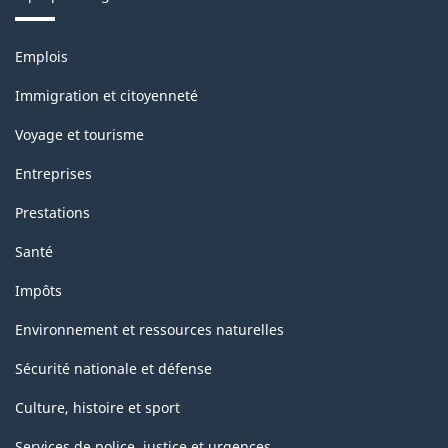
Thèmes
Emplois
et
sujets
Immigration et citoyenneté
Voyage et tourisme
Entreprises
Prestations
Santé
Impôts
Environnement et ressources naturelles
Sécurité nationale et défense
Culture, histoire et sport
Services de police, justice et urgences