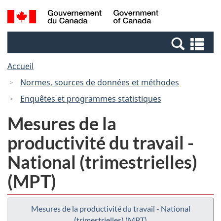
Passer
Passer
Recherche
/
au
à
et
Government
contenu
la
menus
of
Re
principal
version
Canada
et
HTML
Accueil
me
simplifiée
Normes, sources de données et méthodes
Enquêtes et programmes statistiques
Mesures de la
productivité du travail -
National (trimestrielles)
(MPT)
Mesures de la productivité du travail - National
(trimestrielles) (MPT)