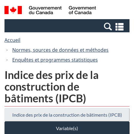
Passer
Passer
Recherche
/
au
à
et
Government
contenu
la
menus
of
Re
principal
version
Canada
et
HTML
Accueil
me
simplifiée
Normes, sources de données et méthodes
Enquêtes et programmes statistiques
Indice des prix de la
construction de
bâtiments (IPCB)
Indice des prix de la construction de bâtiments (IPCB)
Variable(s)