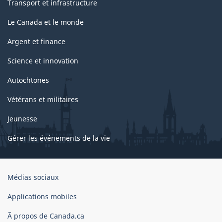
Transport et infrastructure
Le Canada et le monde
Argent et finance
Science et innovation
Autochtones
Vétérans et militaires
Jeunesse
Gérer les événements de la vie
Organisation
Médias sociaux
du
gouvernement
Applications mobiles
du
Ã propos de Canada.ca
Canada