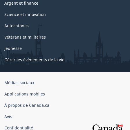
Argent et finance
Science et innovation
Autochtones
Vétérans et militaires
Jeunesse
Gérer les événements de la vie
Organisation
Médias sociaux
du
gouvernement
Applications mobiles
du
Ã propos de Canada.ca
Canada
Avis
Confidentialité