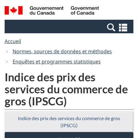
Passer
Passer
Recherche
/
au
à
et
Government
contenu
la
menus
of
Re
principal
version
Canada
et
HTML
Accueil
me
simplifiée
Normes, sources de données et méthodes
Enquêtes et programmes statistiques
Indice des prix des
services du commerce de
gros (IPSCG)
Indice des prix des services du commerce de gros
(IPSCG)