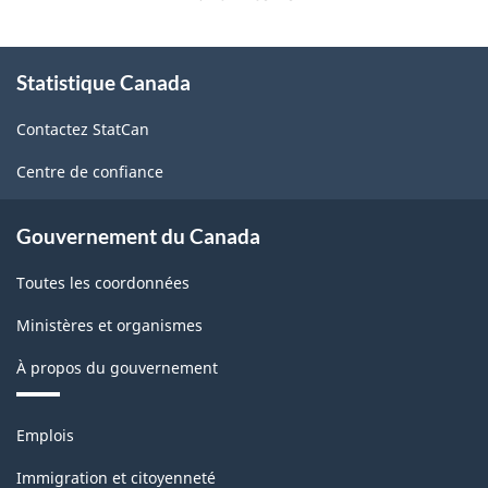
À
Statistique Canada
propos
de
Contactez StatCan
ce
site
Centre de confiance
Gouvernement du Canada
Toutes les coordonnées
Ministères et organismes
À propos du gouvernement
Thèmes
Emplois
et
sujets
Immigration et citoyenneté