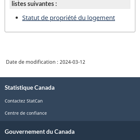
listes suivantes :
Statut de propriété du logement
Date de modification :
2024-03-12
À
Statistique Canada
propos
de
Contactez StatCan
ce
site
Centre de confiance
Gouvernement du Canada