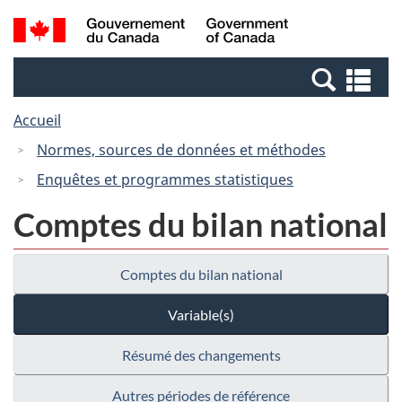
Passer
Passer
Recherche
/
au
à
et
Government
contenu
la
menus
of
Re
principal
version
Canada
et
HTML
Accueil
me
simplifiée
Normes, sources de données et méthodes
Enquêtes et programmes statistiques
Comptes du bilan national
Comptes du bilan national
Variable(s)
Résumé des changements
Autres périodes de référence